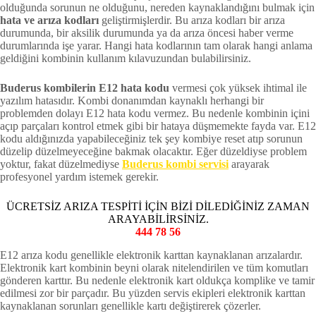
olduğunda sorunun ne olduğunu, nereden kaynaklandığını bulmak için
hata ve arıza kodları
geliştirmişlerdir. Bu arıza kodları bir arıza
durumunda, bir aksilik durumunda ya da arıza öncesi haber verme
durumlarında işe yarar. Hangi hata kodlarının tam olarak hangi anlama
geldiğini kombinin kullanım kılavuzundan bulabilirsiniz.
Buderus kombilerin E12 hata kodu
vermesi çok yüksek ihtimal ile
yazılım hatasıdır. Kombi donanımdan kaynaklı herhangi bir
problemden dolayı E12 hata kodu vermez. Bu nedenle kombinin içini
açıp parçaları kontrol etmek gibi bir hataya düşmemekte fayda var. E12
kodu aldığınızda yapabileceğiniz tek şey kombiye reset atıp sorunun
düzelip düzelmeyeceğine bakmak olacaktır. Eğer düzeldiyse problem
yoktur, fakat düzelmediyse
Buderus kombi servisi
arayarak
profesyonel yardım istemek gerekir.
ÜCRETSİZ ARIZA TESPİTİ İÇİN BİZİ DİLEDİĞİNİZ ZAMAN
ARAYABİLİRSİNİZ.
444 78 56
E12 arıza kodu genellikle elektronik karttan kaynaklanan arızalardır.
Elektronik kart kombinin beyni olarak nitelendirilen ve tüm komutları
gönderen karttır. Bu nedenle elektronik kart oldukça komplike ve tamir
edilmesi zor bir parçadır. Bu yüzden servis ekipleri elektronik karttan
kaynaklanan sorunları genellikle kartı değiştirerek çözerler.