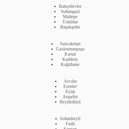
Bahçelievler
Sultangazi
Maltepe
Üsküdar
Başakşehir
Sancaktepe
Gaziosmanpaşa
Kartal
Kadıköy
Kağıthane
Avcılar
Esenler
Eyüp
Ataşehir
Beylikdüzü
Sultanbeyli
Fatih
Sarıyer