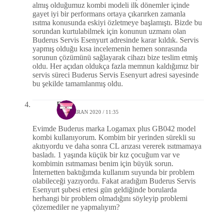
almış olduğumuz kombi modeli ilk dönemler içinde
gayet iyi bir performans ortaya çıkarırken zamanla
ısıtma konusunda eskiyi özletmeye başlamıştı. Bizde bu
sorundan kurtulabilmek için konunun uzmanı olan
Buderus Servis Esenyurt adresinde karar kıldık. Servis
yapmış olduğu kısa incelemenin hemen sonrasında
sorunun çözümünü sağlayarak cihazı bize teslim etmiş
oldu. Her açıdan oldukça fazla memnun kaldığımız bir
servis süreci Buderus Servis Esenyurt adresi sayesinde
bu şekilde tamamlanmış oldu.
Esat
15 HAZIRAN 2020 / 11:35
Evimde Buderus marka Logamax plus GB042 model
kombi kullanıyorum. Kombim bir yerinden sürekli su
akıtıyordu ve daha sonra CL arızası vererek ısıtmamaya
basladı. 1 yaşında küçük bir kız çocuğum var ve
kombimin ısıtmaması benim için büyük sorun.
İnternetten baktığımda kullanım suyunda bir problem
olabileceği yazıyordu. Fakat aradığım Buderus Servis
Esenyurt şubesi ertesi gün geldiğinde borularda
herhangi bir problem olmadığını söyleyip problemi
çözemediler ne yapmalıyım?