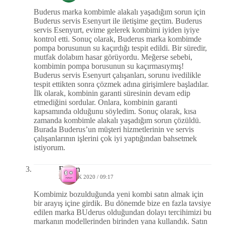
Buderus marka kombimle alakalı yaşadığım sorun için
Buderus servis Esenyurt ile iletişime geçtim. Buderus
servis Esenyurt, evime gelerek kombimi iyiden iyiye
kontrol etti. Sonuç olarak, Buderus marka kombimde
pompa borusunun su kaçırdığı tespit edildi. Bir süredir,
mutfak dolabım hasar görüyordu. Meğerse sebebi,
kombimin pompa borusunun su kaçırmasıymış!
Buderus servis Esenyurt çalışanları, sorunu ivedilikle
tespit ettikten sonra çözmek adına girişimlere başladılar.
İlk olarak, kombinin garanti süresinin devam edip
etmediğini sordular. Onlara, kombinin garanti
kapsamında olduğunu söyledim. Sonuç olarak, kısa
zamanda kombimle alakalı yaşadığım sorun çözüldü.
Burada Buderus’un müşteri hizmetlerinin ve servis
çalışanlarının işlerini çok iyi yaptığından bahsetmek
istiyorum.
Ekrem
21 OCAK 2020 / 09:17
Kombimiz bozulduğunda yeni kombi satın almak için
bir arayış içine girdik. Bu dönemde bize en fazla tavsiye
edilen marka BUderus olduğundan dolayı tercihimizi bu
markanın modellerinden birinden yana kullandık. Satın