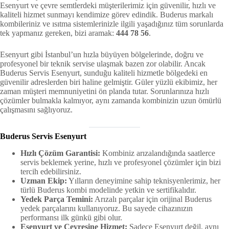
Esenyurt ve çevre semtlerdeki müşterilerimiz için güvenilir, hızlı ve
kaliteli hizmet sunmayı kendimize görev edindik. Buderus markalı
kombileriniz ve ısıtma sistemlerinizle ilgili yaşadığınız tüm sorunlarda
tek yapmanız gereken, bizi aramak:
444 78 56
.
Esenyurt gibi İstanbul’un hızla büyüyen bölgelerinde, doğru ve
profesyonel bir teknik servise ulaşmak bazen zor olabilir. Ancak
Buderus Servis Esenyurt, sunduğu kaliteli hizmetle bölgedeki en
güvenilir adreslerden biri haline gelmiştir. Güler yüzlü ekibimiz, her
zaman müşteri memnuniyetini ön planda tutar. Sorunlarınıza hızlı
çözümler bulmakla kalmıyor, aynı zamanda kombinizin uzun ömürlü
çalışmasını sağlıyoruz.
Buderus Servis Esenyurt
Hızlı Çözüm Garantisi:
Kombiniz arızalandığında saatlerce
servis beklemek yerine, hızlı ve profesyonel çözümler için bizi
tercih edebilirsiniz.
Uzman Ekip:
Yılların deneyimine sahip teknisyenlerimiz, her
türlü Buderus kombi modelinde yetkin ve sertifikalıdır.
Yedek Parça Temini:
Arızalı parçalar için orijinal Buderus
yedek parçalarını kullanıyoruz. Bu sayede cihazınızın
performansı ilk günkü gibi olur.
Esenyurt ve Çevresine Hizmet:
Sadece Esenyurt değil, aynı