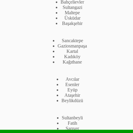
Bahçelievler
Sultangazi
Maltepe
Üsküdar
Başakşehir
Sancaktepe
Gaziosmanpaşa
Kartal
Kadıköy
Kağıthane
Avcılar
Esenler
Eyüp
Ataşehir
Beylikdüzü
Sultanbeyli
Fatih
Sarıyer