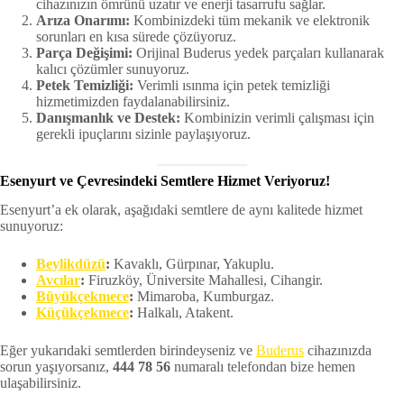
cihazınızın ömrünü uzatır ve enerji tasarrufu sağlar.
Arıza Onarımı:
Kombinizdeki tüm mekanik ve elektronik
sorunları en kısa sürede çözüyoruz.
Parça Değişimi:
Orijinal Buderus yedek parçaları kullanarak
kalıcı çözümler sunuyoruz.
Petek Temizliği:
Verimli ısınma için petek temizliği
hizmetimizden faydalanabilirsiniz.
Danışmanlık ve Destek:
Kombinizin verimli çalışması için
gerekli ipuçlarını sizinle paylaşıyoruz.
Esenyurt ve Çevresindeki Semtlere Hizmet Veriyoruz!
Esenyurt’a ek olarak, aşağıdaki semtlere de aynı kalitede hizmet
sunuyoruz:
Beylikdüzü
:
Kavaklı, Gürpınar, Yakuplu.
Avcılar
:
Firuzköy, Üniversite Mahallesi, Cihangir.
Büyükçekmece
:
Mimaroba, Kumburgaz.
Küçükçekmece
:
Halkalı, Atakent.
Eğer yukarıdaki semtlerden birindeyseniz ve
Buderus
cihazınızda
sorun yaşıyorsanız,
444 78 56
numaralı telefondan bize hemen
ulaşabilirsiniz.