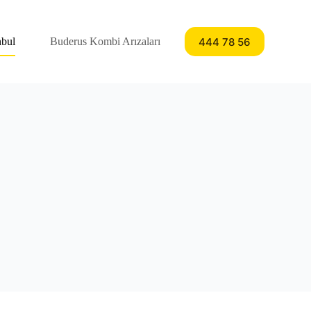
444 78 56
nbul
Buderus Kombi Arızaları